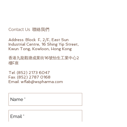
Contact Us 聯絡我們
Address: Block F, 2/F, East Sun
Industrial Centre, 16 Shing Yip Street,
Kwun Tong, Kowloon, Hong Kong
香港九龍觀塘成業街16號怡生工業中心2
樓F座
Tel:
(852) 2173 6047
Fax:
(852) 2787 0168
Email:
wflab@wspharma.com